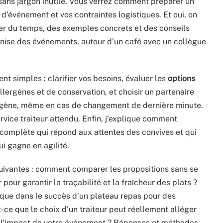
sans jargon inutile. Vous verrez comment préparer un
d’événement et vos contraintes logistiques. Et oui, on
ner du temps, des exemples concrets et des conseils
nise des événements, autour d’un café avec un collègue
nt simples : clarifier vos besoins, évaluer les
options
llergènes et de conservation, et choisir un partenaire
mogène, même en cas de changement de dernière minute.
service traiteur attendu. Enfin, j’explique comment
complète qui répond aux attentes des convives et qui
i gagne en agilité.
suivantes : comment comparer les propositions sans se
 pour garantir la traçabilité et la fraîcheur des plats ?
stique dans le succès d’un plateau repas pour des
ce que le choix d’un traiteur peut réellement alléger
 l’impact de votre événement ? Réponses et méthodes