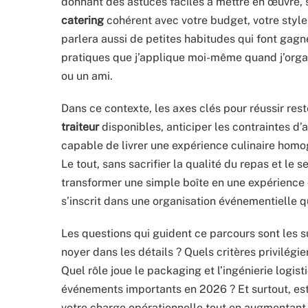
donnant des astuces faciles à mettre en œuvre, 
catering
cohérent avec votre budget, votre style 
parlera aussi de petites habitudes qui font gag
pratiques que j’applique moi-même quand j’orga
ou un ami.
Dans ce contexte, les axes clés pour réussir reste
traiteur
disponibles, anticiper les contraintes d’a
capable de livrer une expérience culinaire ho
Le tout, sans sacrifier la qualité du repas et le 
transformer une simple boîte en une expérience 
s’inscrit dans une organisation événementielle qu
Les questions qui guident ce parcours sont les 
noyer dans les détails ? Quels critères privilégier
Quel rôle joue le packaging et l’ingénierie logi
événements importants en 2026 ? Et surtout, est-
votre charge opérationnelle tout en augmentant