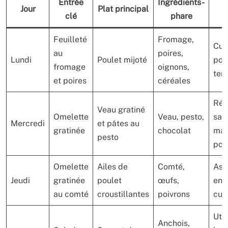
Entrée
Ingrédients-
Jour
Plat principal
A
clé
phare
Feuilleté
Fromage,
Cui
au
poires,
Lundi
Poulet mijoté
pou
fromage
oignons,
ten
et poires
céréales
Réa
Veau gratiné
Omelette
Veau, pesto,
sau
Mercredi
et pâtes au
gratinée
chocolat
mai
pesto
pos
Omelette
Ailes de
Comté,
Ass
Jeudi
gratinée
poulet
œufs,
en f
au comté
croustillantes
poivrons
cui
Util
Anchois,