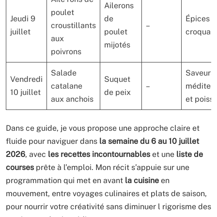
Ailerons
poulet
Jeudi 9
de
Épices e
croustillants
–
juillet
poulet
croquan
aux
mijotés
poivrons
Salade
Saveurs
Vendredi
Suquet
catalane
–
méditer
10 juillet
de peix
aux anchois
et poiss
Dans ce guide, je vous propose une approche claire et
fluide pour naviguer dans
la semaine du 6 au 10 juillet
2026
, avec
les recettes incontournables
et une
liste de
courses
prête à l’emploi. Mon récit s’appuie sur une
programmation qui met en avant
la cuisine
en
mouvement, entre voyages culinaires et plats de saison,
pour nourrir votre créativité sans diminuer l rigorisme des