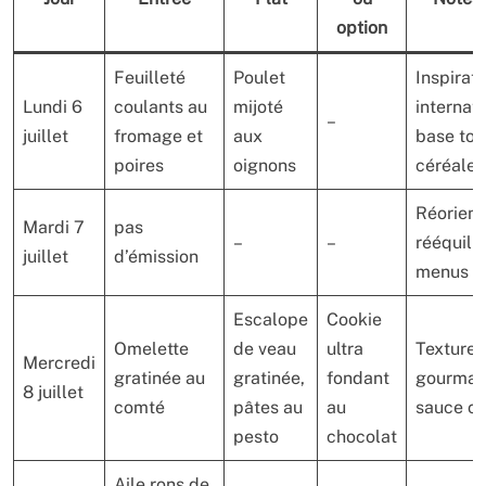
option
Feuilleté
Poulet
Inspirati
Lundi 6
coulants au
mijoté
internati
–
juillet
fromage et
aux
base tom
poires
oignons
céréales
Réorient
Mardi 7
pas
–
–
rééquili
juillet
d’émission
menus
Escalope
Cookie
Omelette
de veau
ultra
Textures
Mercredi
gratinée au
gratinée,
fondant
gourman
8 juillet
comté
pâtes au
au
sauce ch
pesto
chocolat
Aile rons de