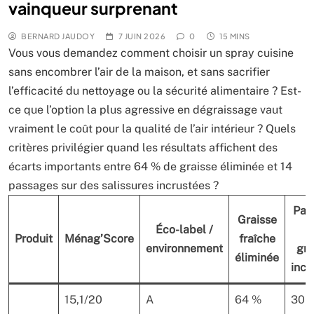
vainqueur surprenant
BERNARD JAUDOY
7 JUIN 2026
0
15 MINS
Vous vous demandez comment choisir un spray cuisine
sans encombrer l’air de la maison, et sans sacrifier
l’efficacité du nettoyage ou la sécurité alimentaire ? Est-
ce que l’option la plus agressive en dégraissage vaut
vraiment le coût pour la qualité de l’air intérieur ? Quels
critères privilégier quand les résultats affichent des
écarts importants entre 64 % de graisse éliminée et 14
passages sur des salissures incrustées ?
Pas
Graisse
Éco-label /
Produit
Ménag’Score
fraîche
environnement
gra
éliminée
incr
15,1/20
A
64 %
30