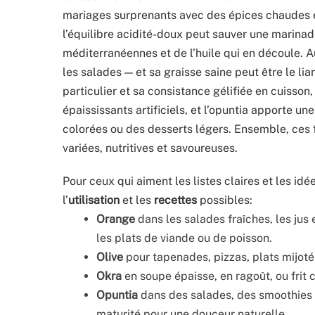
mariages surprenants avec des épices chaudes e
l’équilibre acidité-doux peut sauver une marinade.
méditerranéennes et de l’huile qui en découle. Au-
les salades — et sa graisse saine peut être le li
particulier et sa consistance gélifiée en cuisson,
épaississants artificiels, et l’opuntia apporte u
colorées ou des desserts légers. Ensemble, ces f
variées, nutritives et savoureuses.
Pour ceux qui aiment les listes claires et les id
l’
utilisation
et les
recettes
possibles:
Orange
dans les salades fraîches, les jus
les plats de viande ou de poisson.
Olive
pour tapenades, pizzas, plats mij
Okra
en soupe épaisse, en ragoût, ou frit
Opuntia
dans des salades, des smoothies ou 
maturité pour une douceur naturelle.