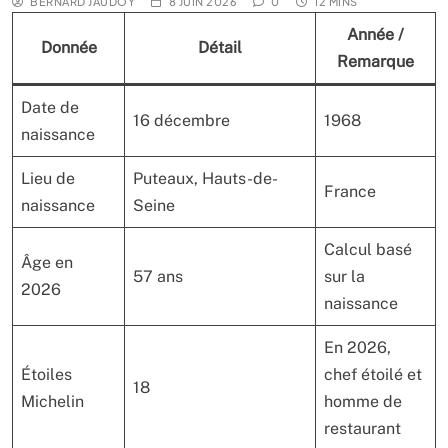
BERNARD JAUDOY
8 JUIN 2026
0
12 MINS
Année /
Donnée
Détail
Remarque
Date de
16 décembre
1968
naissance
Lieu de
Puteaux, Hauts-de-
France
naissance
Seine
Calcul basé
Âge en
57 ans
sur la
2026
naissance
En 2026,
Étoiles
chef étoilé et
18
Michelin
homme de
restaurant