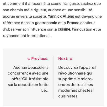
et comment il a façonné la scène française, sachez que
son chemin mêle rigueur, audace et une sensibilité
accrue envers la société.
Yannick Alléno
est devenu une
référence dans la
gastronomie
et la
France
continue
d’observer son influence sur la
cuisine
, l’innovation et le
rayonnement international.
Previous:
Next:
Navigation
de
Auchan bouscule la
Découvrez l’appareil
concurrence avec une
révolutionnaire qui
l’article
offre XXL irrésistible
supprime le micro-
sur la cocotte en fonte
ondes des cuisines
Le…
modernes chez les
cuisinistes