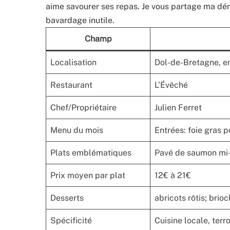
aime savourer ses repas. Je vous partage ma dé
bavardage inutile.
Champ
Localisation
Dol-de-Bretagne, en
Restaurant
L’Évêché
Chef/Propriétaire
Julien Ferret
Menu du mois
Entrées: foie gras 
Plats emblématiques
Pavé de saumon mi-c
Prix moyen par plat
12€ à 21€
Desserts
abricots rôtis; brio
Spécificité
Cuisine locale, terr