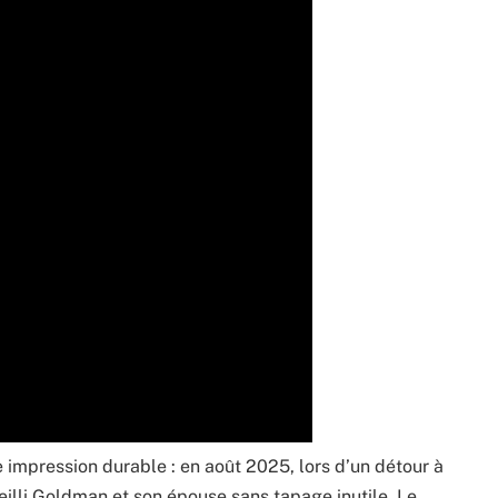
e impression durable : en août 2025, lors d’un détour à
ueilli Goldman et son épouse sans tapage inutile. Le