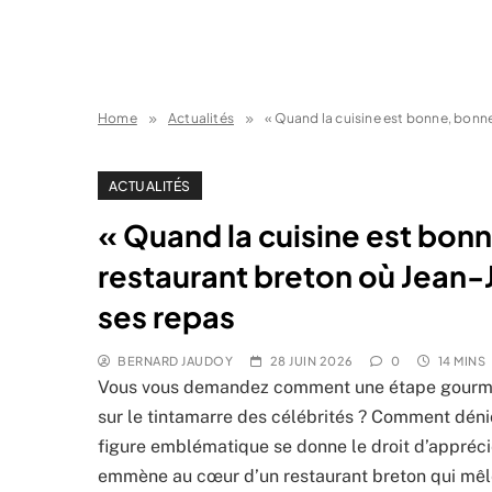
Home
Actualités
« Quand la cuisine est bonne, bonn
ACTUALITÉS
« Quand la cuisine est bon
restaurant breton où Jean
ses repas
BERNARD JAUDOY
28 JUIN 2026
0
14 MINS
Vous vous demandez comment une étape gourmand
sur le tintamarre des célébrités ? Comment dénic
figure emblématique se donne le droit d’apprécie
emmène au cœur d’un restaurant breton qui mêle 