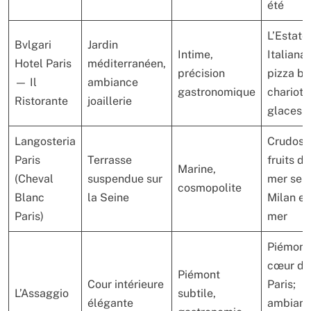
été
L’Estate
Bvlgari
Jardin
Intime,
Italiana:
Hotel Paris
méditerranéen,
précision
pizza ba
— Il
ambiance
gastronomique
chariot 
Ristorante
joaillerie
glaces
Langosteria
Crudos 
Paris
Terrasse
fruits de
Marine,
(Cheval
suspendue sur
mer sel
cosmopolite
Blanc
la Seine
Milan et
Paris)
mer
Piémont
cœur de
Piémont
Cour intérieure
Paris;
L’Assaggio
subtile,
élégante
ambian