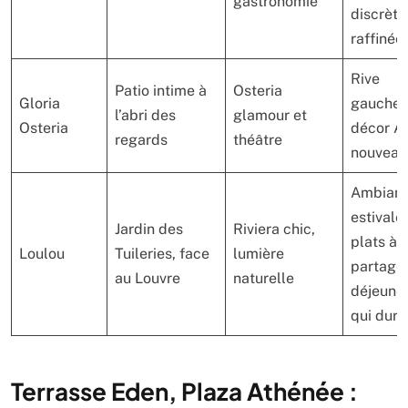
gastronomie
discrète
raffinée
Rive
Patio intime à
Osteria
Gloria
gauche,
l’abri des
glamour et
Osteria
décor Ar
regards
théâtre
nouveau
Ambian
estivale,
Jardin des
Riviera chic,
plats à
Loulou
Tuileries, face
lumière
partager
au Louvre
naturelle
déjeune
qui dure
Terrasse Eden, Plaza Athénée :