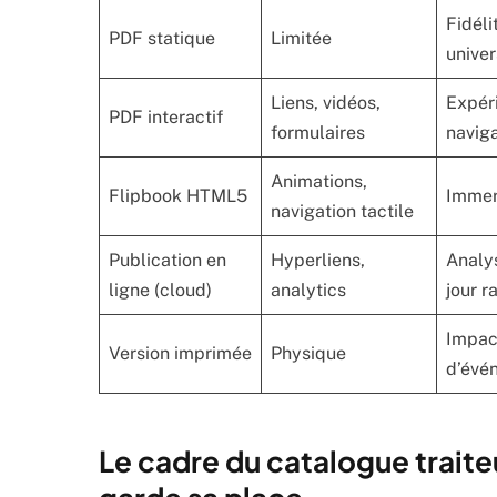
Fidéli
PDF statique
Limitée
univer
Liens, vidéos,
Expéri
PDF interactif
formulaires
naviga
Animations,
Flipbook HTML5
Immer
navigation tactile
Publication en
Hyperliens,
Analy
ligne (cloud)
analytics
jour r
Impact
Version imprimée
Physique
d’évé
Le cadre du catalogue traite