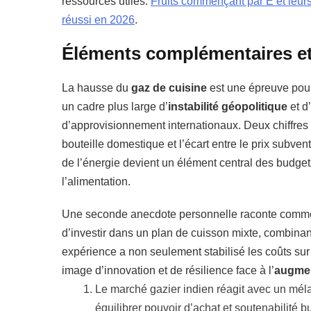
ressources utiles:
Fruits commençant par E et leurs
réussi en 2026
.
Éléments complémentaires et
La hausse du
gaz de cuisine
est une épreuve pour 
un cadre plus large d’
instabilité géopolitique
et d’
d’approvisionnement internationaux. Deux chiffres of
bouteille domestique et l’écart entre le prix subven
de l’énergie devient un élément central des budge
l’alimentation.
Une seconde anecdote personnelle raconte comment
d’investir dans un plan de cuisson mixte, combinant
expérience a non seulement stabilisé les coûts su
image d’innovation et de résilience face à l’
augmen
Le marché gazier indien réagit avec un méla
équilibrer pouvoir d’achat et soutenabilité b