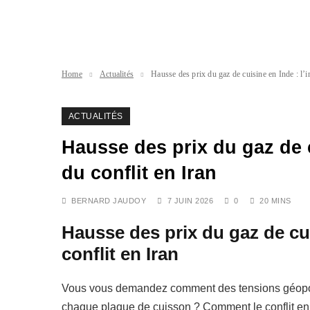
Home
Actualités
Hausse des prix du gaz de cuisine en Inde : l’i
ACTUALITÉS
Hausse des prix du gaz de c
du conflit en Iran
BERNARD JAUDOY
7 JUIN 2026
0
20 MINS
Hausse des prix du gaz de cui
conflit en Iran
Vous vous demandez comment des tensions géopoli
chaque plaque de cuisson ? Comment le conflit en I